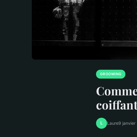
GROOMING
Comment
coiffan
L
Laure
9 janvie