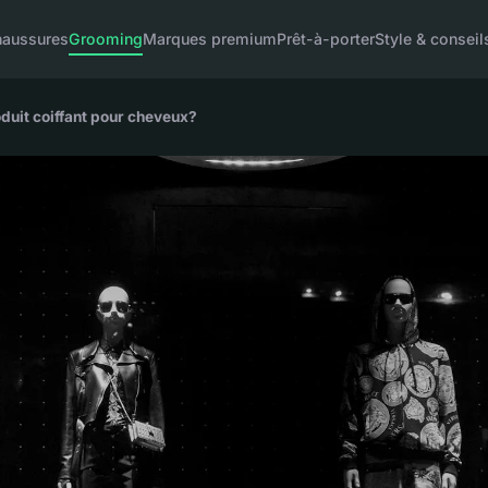
haussures
Grooming
Marques premium
Prêt-à-porter
Style & conseil
duit coiffant pour cheveux?