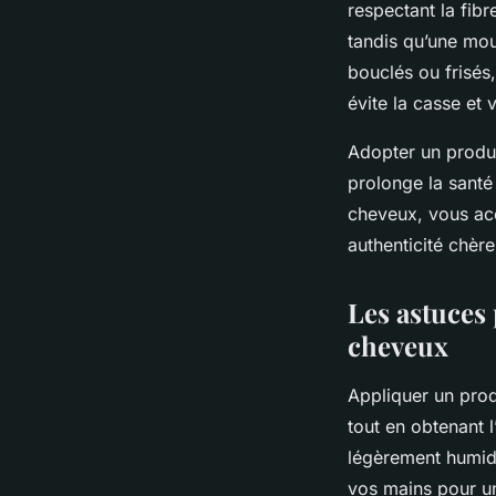
respectant la fibr
tandis qu’une mou
bouclés ou frisés,
évite la casse et 
Adopter un produi
prolonge la santé 
cheveux, vous acco
authenticité chèr
Les astuces 
cheveux
Appliquer un prod
tout en obtenant 
légèrement humide
vos mains pour u