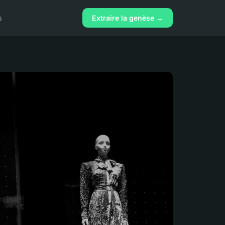
s
Extraire la genèse →