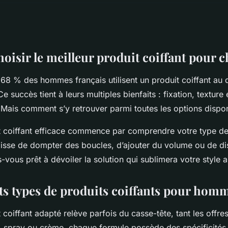
isir le meilleur produit coiffant pour c
68 % des hommes français utilisent un produit coiffant au q
e succès tient à leurs multiples bienfaits : fixation, texture
. Mais comment s’y retrouver parmi toutes les options dispo
it coiffant efficace commence par comprendre votre type d
agisse de dompter des boucles, d’ajouter du volume ou de dis
-vous prêt à dévoiler la solution qui sublimera votre style a
nts types de produits coiffants pour hom
 coiffant adapté relève parfois du casse-tête, tant les offre
, spray ou crème, chaque formule possède des spécificités