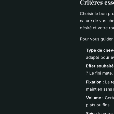
Critères ess
Choisir le bon pro
nature de vos che
désiré et votre ro
Pour vous guider, 
Type de chev
adapté pour évi
Effet souhaité
? Le fini mate,
Fixation :
La te
maintien sans 
Volume :
Certa
plats ou fins.
Soin :
Intégrez