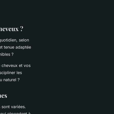
heveux ?
uotidien, selon
 et tenue adaptée
nibles ?
e cheveux et vos
cipliner les
u naturel ?
mes
s sont variées.
 qui répondent à