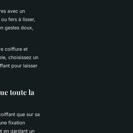
ires avec un
u fers à lisser,
 en gestes doux,
e coiffure et
able, choisissez un
fant pour laisser
ue toute la
coiffant que sur sa
une fixation
ut en gardant un