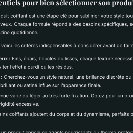
entiels pour bien sélectionner son produi
duit coiffant est une étape clé pour sublimer votre style tou
veux. Chaque formule répond à des besoins spécifiques, sel
utine quotidienne.
voici les critères indispensables à considérer avant de fair
eux :
Fins, épais, bouclés ou lisses, chaque texture nécessit
ter l’effet alourdi ou les résidus.
 :
Cherchez-vous un style naturel, une brillance discrète ou 
 brillant ou satiné influe sur l’apparence finale.
nue varie du léger au très forte fixation. Optez pour un prod
rigidité excessive.
ins coiffants ajoutent du corps et du dynamisme, parfaits 
 un produit enrichi en agents nourrissants ou thermo protec