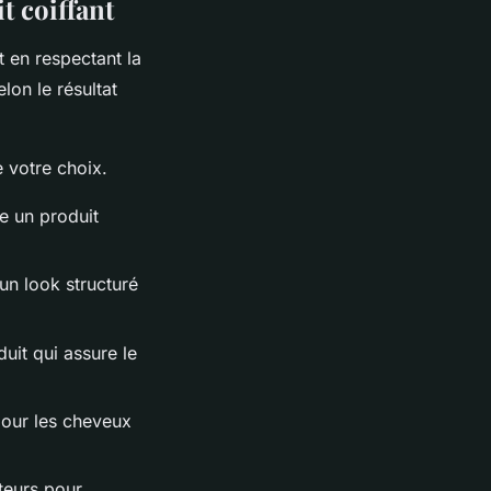
t coiffant
t en respectant la
on le résultat
e votre choix.
e un produit
un look structuré
uit qui assure le
pour les cheveux
teurs pour