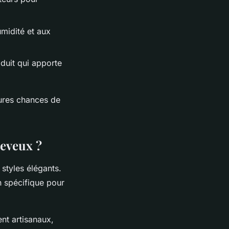
umidité et aux
oduit qui apporte
eures chances de
heveux ?
 styles élégants.
n spécifique pour
nt artisanaux,